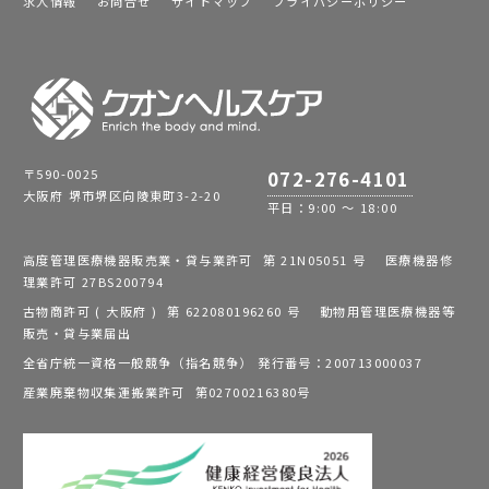
求人情報
お問合せ
サイトマップ
プライバシーポリシー
〒590-0025
072-276-4101
大阪府 堺市堺区向陵東町3-2-20
平日：9:00 ～ 18:00
高度管理医療機器販売業・貸与業許可 第 21N05051 号 医療機器修
理業許可 27BS200794
古物商許可 ( 大阪府 ) 第 622080196260 号 動物用管理医療機器等
販売・貸与業届出
全省庁統一資格一般競争（指名競争） 発行番号：200713000037
産業廃棄物収集運搬業許可 第02700216380号