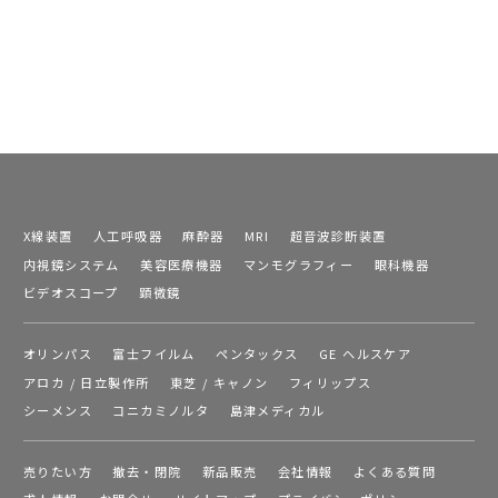
X線装置
人工呼吸器
麻酔器
MRI
超音波診断装置
内視鏡システム
美容医療機器
マンモグラフィー
眼科機器
ビデオスコープ
顕微鏡
オリンパス
富士フイルム
ペンタックス
GE ヘルスケア
アロカ / 日立製作所
東芝 / キャノン
フィリップス
シーメンス
コニカミノルタ
島津メディカル
売りたい方
撤去・閉院
新品販売
会社情報
よくある質問