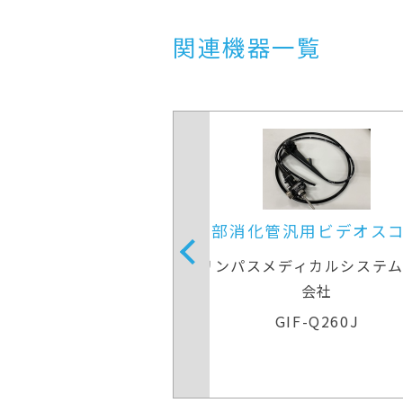
関連機器一覧
汎用ビデオスコープ
上部消化管汎用ビデオス
ディカルシステムズ株式
オリンパスメディカルシステ
会社
会社
IF-Q260J
GIF-Q260