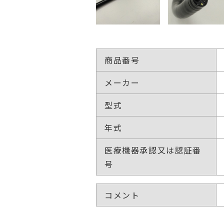
商品番号
メーカー
型式
年式
医療機器承認又は認証番
号
コメント