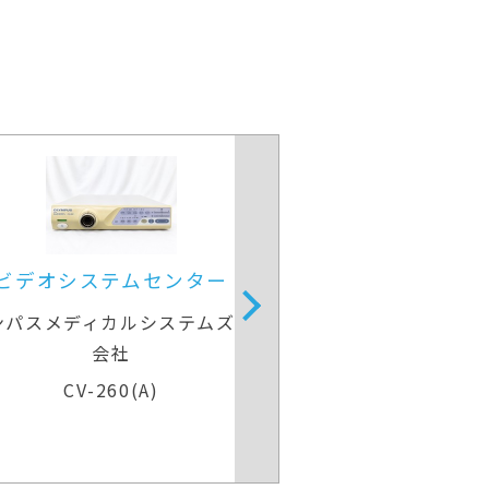
視鏡光源＆プロセッサー装置
内視鏡光源＆プロ
ンパスメディカルシステムズ株式
オリンパスメディカ
会社
会社
ELITE CV-290＆CLV-290
ELITE CV-290