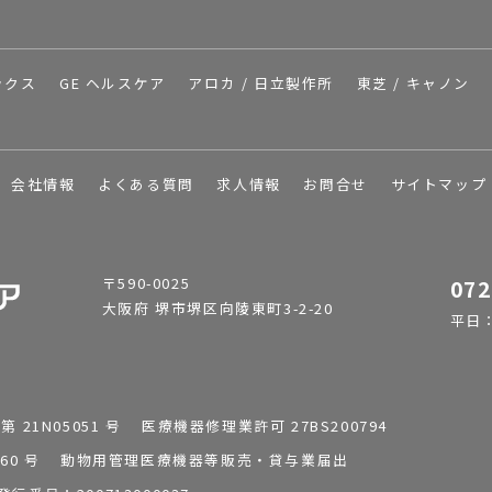
ックス
GE ヘルスケア
アロカ / 日立製作所
東芝 / キャノン
会社情報
よくある質問
求人情報
お問合せ
サイトマップ
〒590-0025
072
大阪府 堺市堺区向陵東町3-2-20
平日：9
1N05051 号 医療機器修理業許可 27BS200794
0196260 号 動物用管理医療機器等販売・貸与業届出