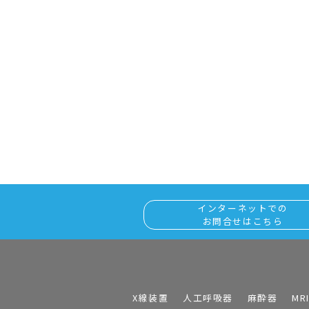
インターネットでの
お問合せはこちら
X線装置
人工呼吸器
麻酔器
MR