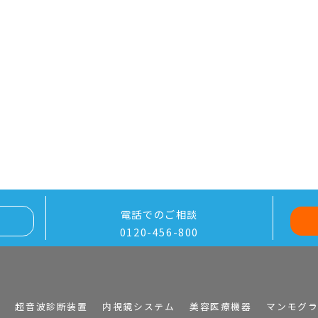
電話でのご相談
0120-456-800
I
超音波診断装置
内視鏡システム
美容医療機器
マンモグ