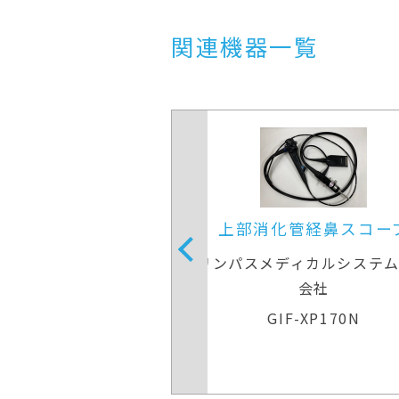
関連機器一覧
化管経鼻スコープ
上部消化管経鼻スコー
ディカルシステムズ株式
オリンパスメディカルシステ
会社
会社
F-XP170N
GIF-XP170N