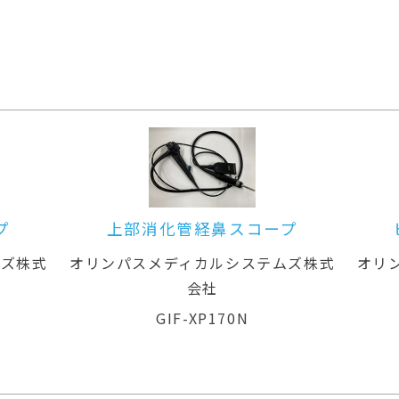
プ
ビデオシステムセンター
内
（Hivision）
ムズ株式
オリンパスメディカルシステムズ株式
オリ
会社
CV-260(A)