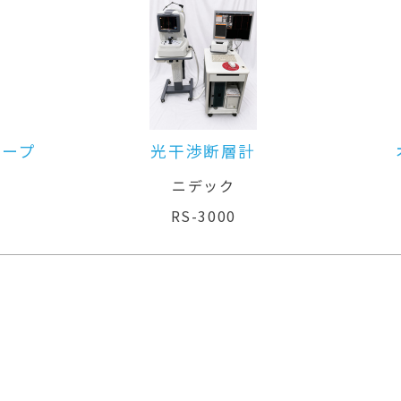
オート無散瞳眼底カメラ
ニデック
AFC-330