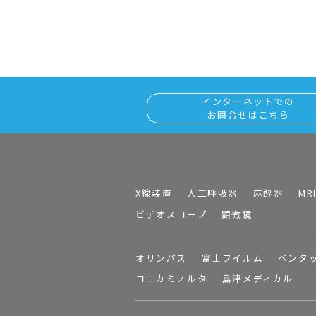
インターネットでの
お問合せはこちら
X線装置
人工呼吸器
麻酔器
MR
ビデオスコープ
顕微鏡
オリンパス
富士フイルム
ペンタ
コニカミノルタ
島津メディカル