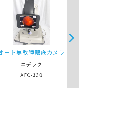
オートレフケラトメータ
フルオート非
ニデック
キヤノ
ARK-530A
TX-2