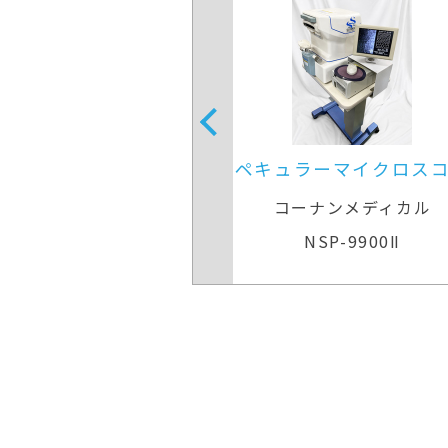
ーマイクロスコープ
光干渉断層計
ナンメディカル
ニデック
SP-9900Ⅱ
RS-3000