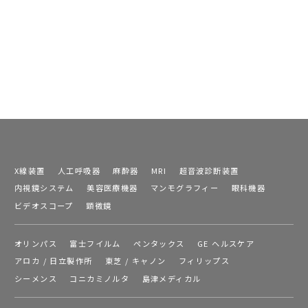
X線装置
人工呼吸器
麻酔器
MRI
超音波診断装置
内視鏡システム
美容医療機器
マンモグラフィー
眼科機器
ビデオスコープ
顕微鏡
オリンパス
富士フイルム
ペンタックス
GE ヘルスケア
アロカ / 日立製作所
東芝 / キャノン
フィリップス
シーメンス
コニカミノルタ
島津メディカル