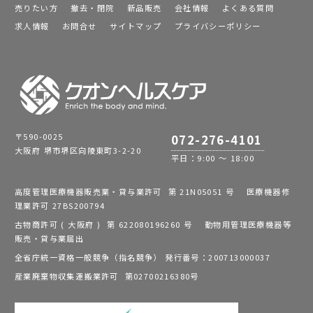
売りたい方
撤去・閉院
新品販売
会社情報
よくある質問
求人情報
お問合せ
サイトマップ
プライバシーポリシー
〒590-0025
072-276-4101
大阪府 堺市堺区向陵東町3-2-20
平日：9:00 ～ 18:00
高度管理医療機器販売業・貸与業許可 第 21N05051 号 医療機器修
理業許可 27BS200794
古物商許可 ( 大阪府 ) 第 622080196260 号 動物用管理医療機器等
販売・貸与業届出
全省庁統一資格一般競争（指名競争） 発行番号：200713000037
産業廃棄物収集運搬業許可 第02700216380号