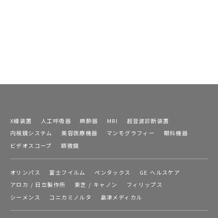
X線装置
人工呼吸器
麻酔器
MRI
超音波診断装置
内視鏡システム
美容医療機器
マンモグラフィー
眼科機器
ビデオスコープ
顕微鏡
オリンパス
富士フイルム
ペンタックス
GE ヘルスケア
アロカ / 日立製作所
東芝 / キャノン
フィリップス
シーメンス
コニカミノルタ
島津メディカル