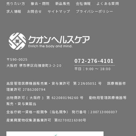
売りたい方
撤去・閉院
新品販売
会社情報
よくある質問
求人情報
お問合せ
サイトマップ
プライバシーポリシー
〒590-0025
072-276-4101
大阪府 堺市堺区向陵東町3-2-20
平日：9:00 ～ 18:00
高度管理医療機器販売業・貸与業許可 第 21N05051 号 医療機器修
理業許可 27BS200794
古物商許可 ( 大阪府 ) 第 622080196260 号 動物用管理医療機器等
販売・貸与業届出
全省庁統一資格一般競争（指名競争） 発行番号：200713000037
産業廃棄物収集運搬業許可 第02700216380号