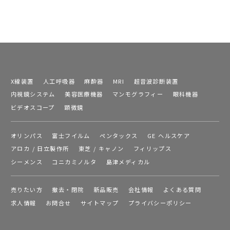
X線装置
人工呼吸器
麻酔器
MRI
超音波診断装置
内視鏡システム
美容医療機器
マンモグラフィー
眼科機器
ビデオスコープ
顕微鏡
オリンパス
富士フイルム
ペンタックス
GE ヘルスケア
アロカ / 日立製作所
東芝 / キャノン
フィリップス
シーメンス
コニカミノルタ
島津メディカル
売りたい方
撤去・閉院
新品販売
会社情報
よくある質問
求人情報
お問合せ
サイトマップ
プライバシーポリシー