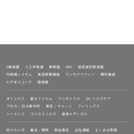
X線装置
人工呼吸器
麻酔器
MRI
超音波診断装置
内視鏡システム
美容医療機器
マンモグラフィー
眼科機器
ビデオスコープ
顕微鏡
オリンパス
富士フイルム
ペンタックス
GE ヘルスケア
アロカ / 日立製作所
東芝 / キャノン
フィリップス
シーメンス
コニカミノルタ
島津メディカル
売りたい方
撤去・閉院
新品販売
会社情報
よくある質問