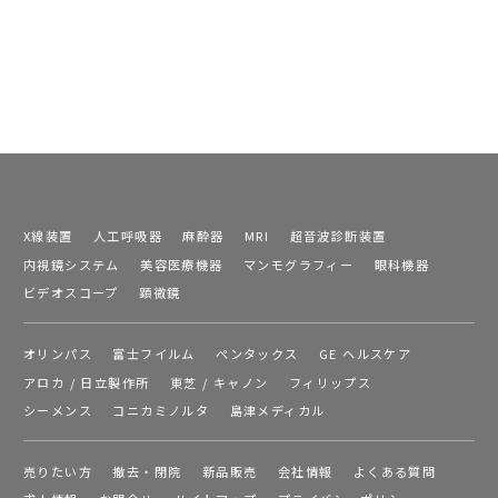
X線装置
人工呼吸器
麻酔器
MRI
超音波診断装置
内視鏡システム
美容医療機器
マンモグラフィー
眼科機器
ビデオスコープ
顕微鏡
オリンパス
富士フイルム
ペンタックス
GE ヘルスケア
アロカ / 日立製作所
東芝 / キャノン
フィリップス
シーメンス
コニカミノルタ
島津メディカル
売りたい方
撤去・閉院
新品販売
会社情報
よくある質問