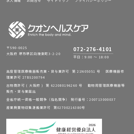
求人情報
お問合せ
サイトマップ
プライバシーポリシー
〒590-0025
072-276-4101
大阪府 堺市堺区向陵東町3-2-20
平日：9:00 ～ 18:00
高度管理医療機器販売業・貸与業許可 第 21N05051 号 医療機器修
理業許可 27BS200794
古物商許可 ( 大阪府 ) 第 622080196260 号 動物用管理医療機器等
販売・貸与業届出
全省庁統一資格一般競争（指名競争） 発行番号：200713000037
産業廃棄物収集運搬業許可 第02700216380号