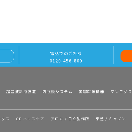
電話でのご相談
0120-456-800
I
超音波診断装置
内視鏡システム
美容医療機器
マンモグ
ックス
GE ヘルスケア
アロカ / 日立製作所
東芝 / キャノン