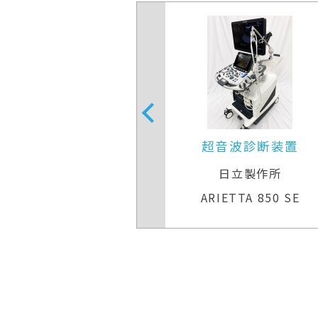
音波診断装置
超音波診断装置
日立製作所
キヤノンメディカルシステ
TTA 850 SE
Aplio 300 TUS−A300