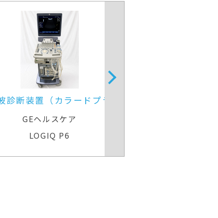
超音波診断装置
4D超音波診断装
ラ）
GEヘルスケア
GEヘル
Voluson Expert 22
Voluson