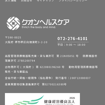
求人情報
お問合せ
サイトマップ
プライバシーポリシー
〒590-0025
072-276-4101
大阪府 堺市堺区向陵東町3-2-20
平日：9:00 ～ 18:00
高度管理医療機器販売業・貸与業許可 第 21N05051 号 医療機器修
理業許可 27BS200794
古物商許可 ( 大阪府 ) 第 622080196260 号 動物用管理医療機器等
販売・貸与業届出
全省庁統一資格一般競争（指名競争） 発行番号：200713000037
産業廃棄物収集運搬業許可 第02700216380号