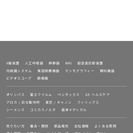
X線装置
人工呼吸器
麻酔器
MRI
超音波診断装置
内視鏡システム
美容医療機器
マンモグラフィー
眼科機器
ビデオスコープ
顕微鏡
オリンパス
富士フイルム
ペンタックス
GE ヘルスケア
アロカ / 日立製作所
東芝 / キャノン
フィリップス
シーメンス
コニカミノルタ
島津メディカル
売りたい方
撤去・閉院
新品販売
会社情報
よくある質問