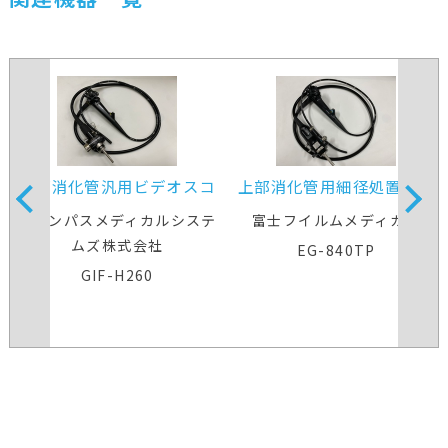
上部消化管汎用ビデオスコ
上部消化管用細径処置スコ
ープ
ープ
オリンパスメディカルシステ
富士フイルムメディカル
ムズ株式会社
EG-840TP
GIF-H260