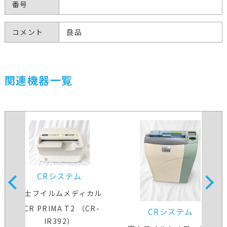
番号
コメント
良品
関連機器一覧
CRシステム
富士フイルムメディカル
FCR PRIMA T2 （CR-
CRシステム
IR392）