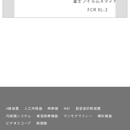
富士フイルムメディカル
FCR XL-2
X線装置
人工呼吸器
麻酔器
MRI
超音波診断装置
内視鏡システム
美容医療機器
マンモグラフィー
眼科機器
ビデオスコープ
顕微鏡