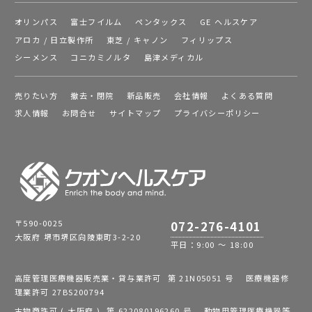
オリンパス
富士フイルム
ペンタックス
GE ヘルスケア
アロカ / 日立製作所
東芝 / キャノン
フィリップス
シーメンス
コニカミノルタ
島津メディカル
売りたい方
撤去・閉院
新品販売
会社情報
よくある質問
求人情報
お問合せ
サイトマップ
プライバシーポリシー
〒590-0025
072-276-4101
大阪府 堺市堺区向陵東町3-2-20
平日：9:00 ～ 18:00
高度管理医療機器販売業・貸与業許可 第 21N05051 号 医療機器修
理業許可 27BS200794
古物商許可 ( 大阪府 ) 第 622080196260 号 動物用管理医療機器等