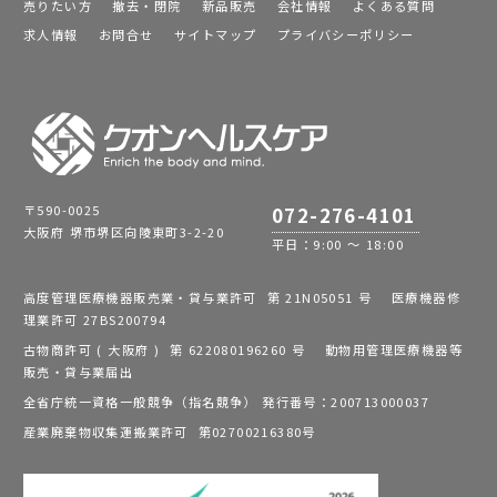
売りたい方
撤去・閉院
新品販売
会社情報
よくある質問
求人情報
お問合せ
サイトマップ
プライバシーポリシー
〒590-0025
072-276-4101
大阪府 堺市堺区向陵東町3-2-20
平日：9:00 ～ 18:00
高度管理医療機器販売業・貸与業許可 第 21N05051 号 医療機器修
理業許可 27BS200794
古物商許可 ( 大阪府 ) 第 622080196260 号 動物用管理医療機器等
販売・貸与業届出
全省庁統一資格一般競争（指名競争） 発行番号：200713000037
産業廃棄物収集運搬業許可 第02700216380号