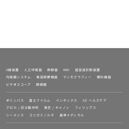
X線装置
人工呼吸器
麻酔器
MRI
超音波診断装置
内視鏡システム
美容医療機器
マンモグラフィー
眼科機器
ビデオスコープ
顕微鏡
オリンパス
富士フイルム
ペンタックス
GE ヘルスケア
アロカ / 日立製作所
東芝 / キャノン
フィリップス
シーメンス
コニカミノルタ
島津メディカル