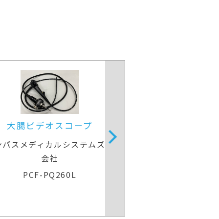
大腸ビデオスコープ
大腸ビデオ
ンパスメディカルシステムズ株式
オリンパスメディカ
会社
会社
CF-H260AI
CF-H2