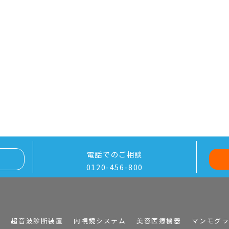
電話でのご相談
0120-456-800
I
超音波診断装置
内視鏡システム
美容医療機器
マンモグ