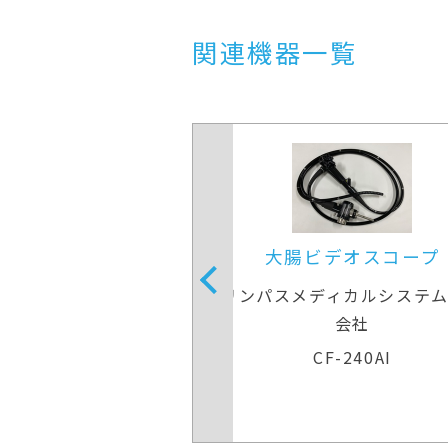
関連機器一覧
ビデオスコープ
下部消化管用拡大スコ
ディカルシステムズ株式
富士フイルムメディカ
会社
EC-L600ZP7
CF-240AI