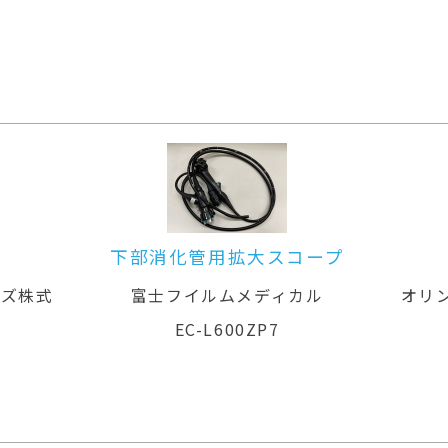
ープ
大腸ビデオスコープ
ル
オリンパスメディカルシステムズ株式
オリ
会社
PCF-PQ260L