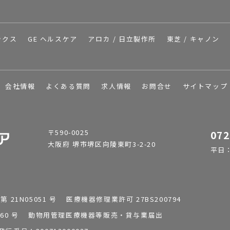
ックス
GE ヘルスケア
アロカ / 日立製作所
東芝 / キャノン
会社情報
よくある質問
求人情報
お問合せ
サイトマップ
〒590-0025
072
大阪府 堺市堺区向陵東町3-2-20
平日：9
1N05051 号 医療機器修理業許可 27BS200794
0196260 号 動物用管理医療機器等販売・貸与業届出