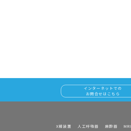
インターネットでの
お問合せはこちら
X線装置
人工呼吸器
麻酔器
MR