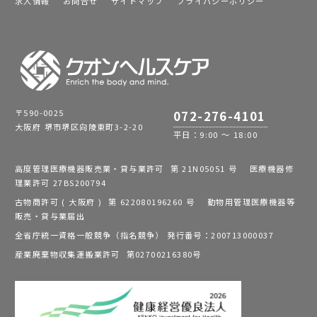
求人情報
お問合せ
サイトマップ
プライバシーポリシー
〒590-0025
072-276-4101
大阪府 堺市堺区向陵東町3-2-20
平日：9:00 ～ 18:00
高度管理医療機器販売業・貸与業許可 第 21N05051 号 医療機器修
理業許可 27BS200794
古物商許可 ( 大阪府 ) 第 622080196260 号 動物用管理医療機器等
販売・貸与業届出
全省庁統一資格一般競争（指名競争） 発行番号：200713000037
産業廃棄物収集運搬業許可 第02700216380号