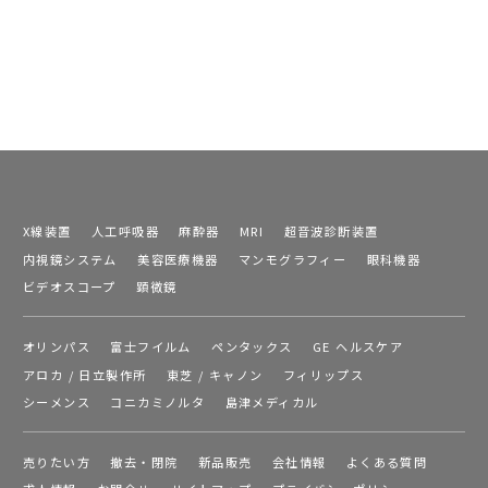
X線装置
人工呼吸器
麻酔器
MRI
超音波診断装置
内視鏡システム
美容医療機器
マンモグラフィー
眼科機器
ビデオスコープ
顕微鏡
オリンパス
富士フイルム
ペンタックス
GE ヘルスケア
アロカ / 日立製作所
東芝 / キャノン
フィリップス
シーメンス
コニカミノルタ
島津メディカル
売りたい方
撤去・閉院
新品販売
会社情報
よくある質問