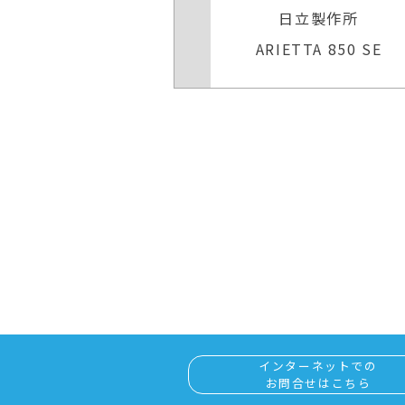
日立製作所
キヤノンメディカルシステ
TTA 850 SE
Aplio 300 TUS−A300
インターネットでの
お問合せはこちら