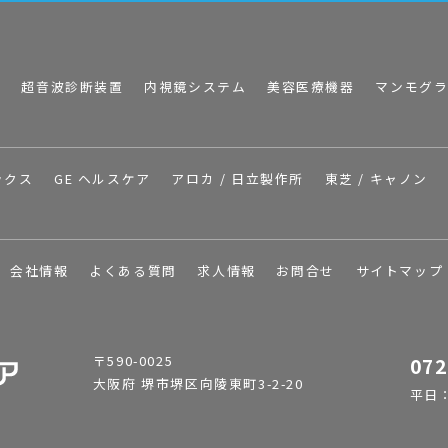
I
超音波診断装置
内視鏡システム
美容医療機器
マンモグ
ックス
GE ヘルスケア
アロカ / 日立製作所
東芝 / キャノン
会社情報
よくある質問
求人情報
お問合せ
サイトマップ
〒590-0025
072
大阪府 堺市堺区向陵東町3-2-20
平日：9