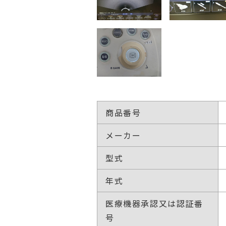
商品番号
メーカー
型式
年式
医療機器承認又は認証番
号