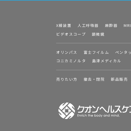
X線装置
人工呼吸器
麻酔器
MR
ビデオスコープ
顕微鏡
オリンパス
富士フイルム
ペンタ
コニカミノルタ
島津メディカル
売りたい方
撤去・閉院
新品販売