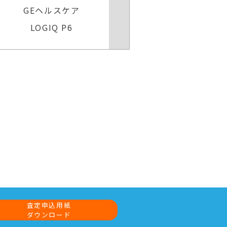
ラ）
GEヘルスケア
GEヘル
Voluson Expert 22
Voluson
査定申込用紙
ダウンロード