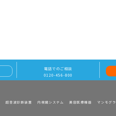
電話でのご相談
0120-456-800
I
超音波診断装置
内視鏡システム
美容医療機器
マンモグ