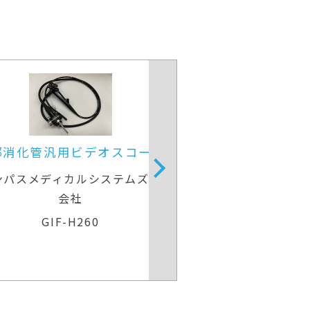
コープ
上部消化管用細径処置スコープ
内
ムズ株式
富士フイルムメディカル
EG-840TP
VP-