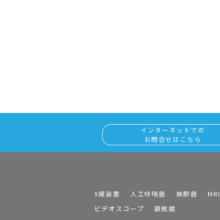
インターネットでの
お問合せはこちら
X線装置
人工呼吸器
麻酔器
MR
ビデオスコープ
顕微鏡