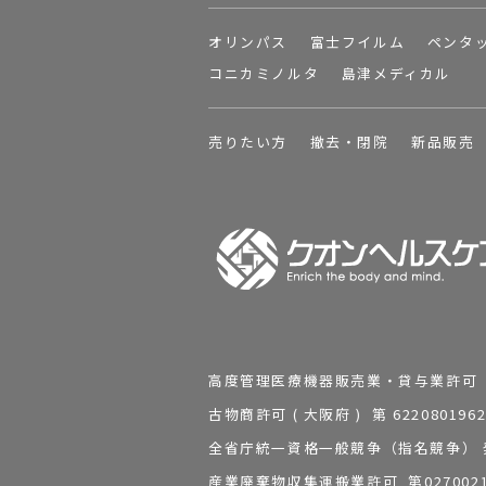
オリンパス
富士フイルム
ペンタ
コニカミノルタ
島津メディカル
売りたい方
撤去・閉院
新品販売
高度管理医療機器販売業・貸与業許可 第 2
古物商許可 ( 大阪府 ) 第 62208
全省庁統一資格一般競争（指名競争） 発行
産業廃棄物収集運搬業許可 第0270021