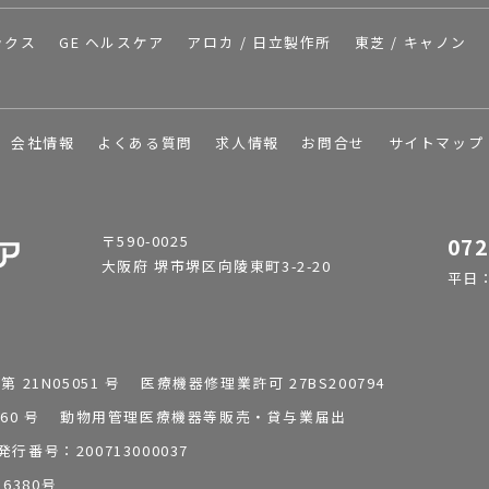
ックス
GE ヘルスケア
アロカ / 日立製作所
東芝 / キャノン
会社情報
よくある質問
求人情報
お問合せ
サイトマップ
〒590-0025
072
大阪府 堺市堺区向陵東町3-2-20
平日：9
1N05051 号 医療機器修理業許可 27BS200794
0196260 号 動物用管理医療機器等販売・貸与業届出
番号：200713000037
6380号