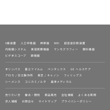
X線装置
人工呼吸器
麻酔器
MRI
超音波診断装置
内視鏡システム
美容医療機器
マンモグラフィー
眼科機器
ビデオスコープ
顕微鏡
オリンパス
富士フイルム
ペンタックス
GE ヘルスケア
アロカ / 日立製作所
東芝 / キャノン
フィリップス
シーメンス
コニカミノルタ
島津メディカル
売りたい方
撤去・閉院
新品販売
会社情報
よくある質問
求人情報
お問合せ
サイトマップ
プライバシーポリシー