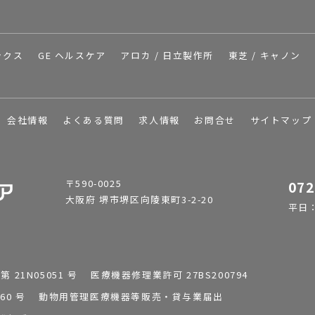
ックス
GE ヘルスケア
アロカ / 日立製作所
東芝 / キャノン
会社情報
よくある質問
求人情報
お問合せ
サイトマップ
〒590-0025
072
大阪府 堺市堺区向陵東町3-2-20
平日：9
1N05051 号 医療機器修理業許可 27BS200794
0196260 号 動物用管理医療機器等販売・貸与業届出