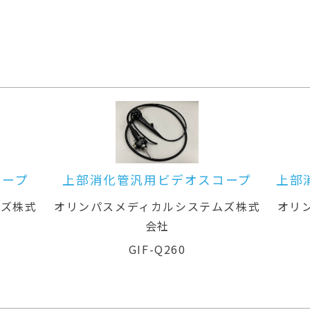
スコープ
上部消化管汎用ビデオスコープ(径
鼻対応)
テムズ株式
オリンパスメディカルシステムズ株式
オ
会社
GIF-XP260N