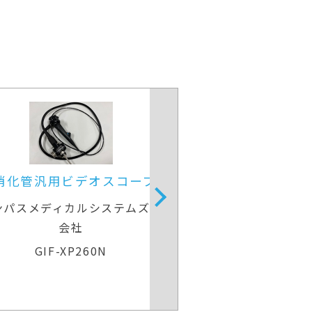
上部消化管汎用ビデオスコープ
上部消化管汎
リンパスメディカルシステムズ株式
オリンパスメディ
会社
GIF-H260
GIF-