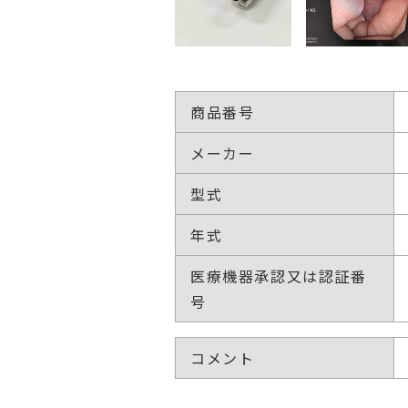
商品番号
メーカー
型式
年式
医療機器承認又は認証番
号
コメント