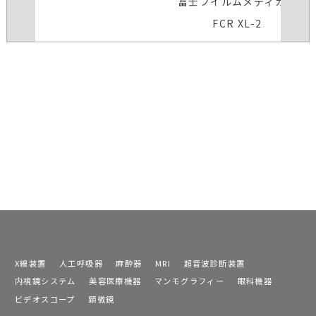
富士フイルムメディカル
FCR XL-2
X線装置
人工呼吸器
麻酔器
MRI
超音波診断装置
内視鏡システム
美容医療機器
マンモグラフィー
眼科機器
ビデオスコープ
顕微鏡