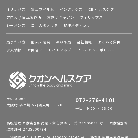
オリンパス
富士フイルム
ペンタックス
GE ヘルスケア
アロカ / 日立製作所
東芝 / キャノン
フィリップス
シーメンス
コニカミノルタ
島津メディカル
売りたい方
撤去・閉院
新品販売
会社情報
よくある質問
求人情報
お問合せ
サイトマップ
プライバシーポリシー
〒590-0025
072-276-4101
大阪府 堺市堺区向陵東町3-2-20
平日：9:00 ～ 18:00
高度管理医療機器販売業・貸与業許可 第 21N05051 号 医療機器修
理業許可 27BS200794
古物商許可 ( 大阪府 ) 第 622080196260 号 動物用管理医療機器等