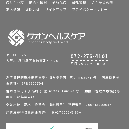
売りたい方
撤去・閉院
新品販売
会社情報
よくある質問
求人情報
お問合せ
サイトマップ
プライバシーポリシー
〒590-0025
072-276-4101
大阪府 堺市堺区向陵東町3-2-20
平日：9:00 ～ 18:00
高度管理医療機器販売業・貸与業許可 第 21N05051 号 医療機器修
理業許可 27BS200794
古物商許可 ( 大阪府 ) 第 622080196260 号 動物用管理医療機器等
販売・貸与業届出
全省庁統一資格一般競争（指名競争） 発行番号：200713000037
産業廃棄物収集運搬業許可 第02700216380号