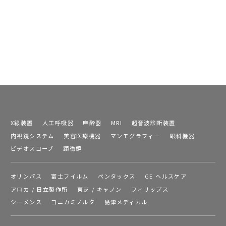
X線装置
人工呼吸器
麻酔器
MRI
超音波診断装置
内視鏡システム
美容医療機器
マンモグラフィー
眼科機器
ビデオスコープ
顕微鏡
オリンパス
富士フイルム
ペンタックス
GE ヘルスケア
アロカ / 日立製作所
東芝 / キャノン
フィリップス
シーメンス
コニカミノルタ
島津メディカル