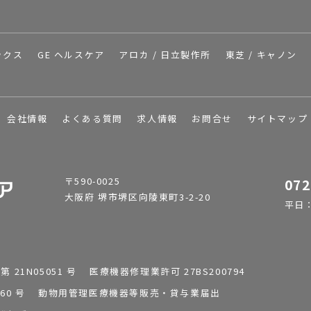
ックス
GE ヘルスケア
アロカ / 日立製作所
東芝 / キャノン
会社情報
よくある質問
求人情報
お問合せ
サイトマップ
〒590-0025
072
大阪府 堺市堺区向陵東町3-2-20
平日：9
1N05051 号 医療機器修理業許可 27BS200794
0196260 号 動物用管理医療機器等販売・貸与業届出