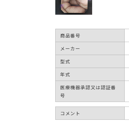
商品番号
メーカー
型式
年式
医療機器承認又は認証番
号
コメント