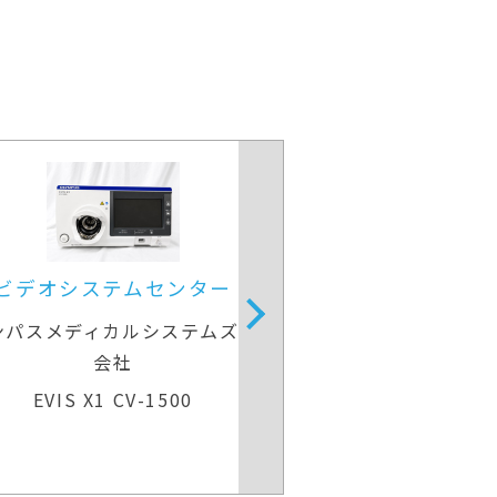
内視鏡光源＆
オリンパスメデ
手術用顕微鏡
CV-190PLUS＆CL
カールツァイスメディテック
OPMI VARIO