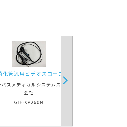
径
上部消化管汎用ビデオスコープ
上部消化
式
オリンパスメディカルシステムズ株式
オリンパス
会社
GIF-H260