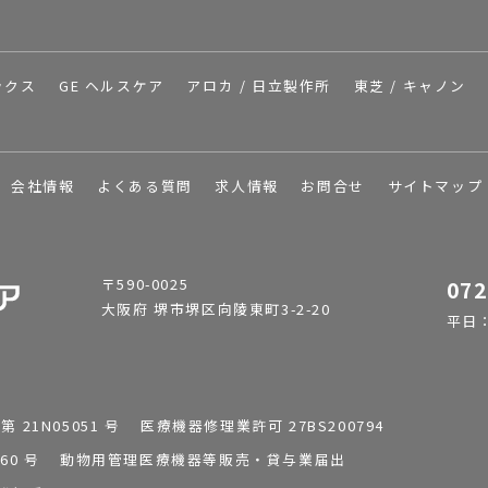
ックス
GE ヘルスケア
アロカ / 日立製作所
東芝 / キャノン
会社情報
よくある質問
求人情報
お問合せ
サイトマップ
〒590-0025
072
大阪府 堺市堺区向陵東町3-2-20
平日：9
1N05051 号 医療機器修理業許可 27BS200794
0196260 号 動物用管理医療機器等販売・貸与業届出