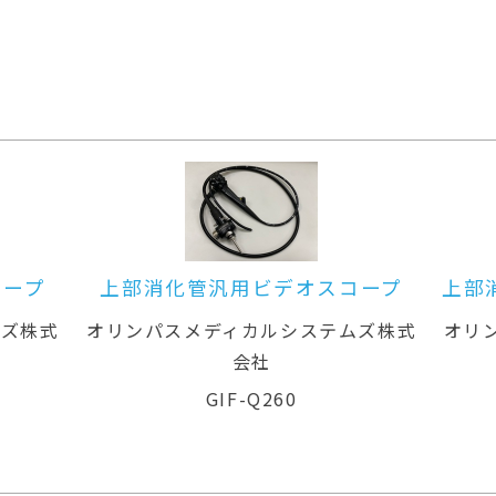
デオスコープ
上部消化管汎用ビデオスコープ(
鼻対応)
ルシステムズ株式
オリンパスメディカルシステムズ株
会社
260
GIF-XP260N