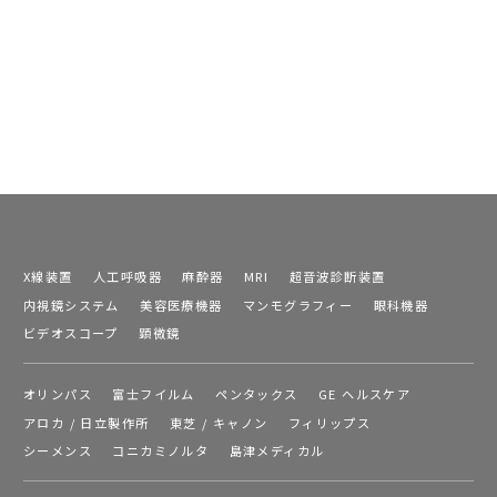
X線装置
人工呼吸器
麻酔器
MRI
超音波診断装置
内視鏡システム
美容医療機器
マンモグラフィー
眼科機器
ビデオスコープ
顕微鏡
オリンパス
富士フイルム
ペンタックス
GE ヘルスケア
アロカ / 日立製作所
東芝 / キャノン
フィリップス
シーメンス
コニカミノルタ
島津メディカル