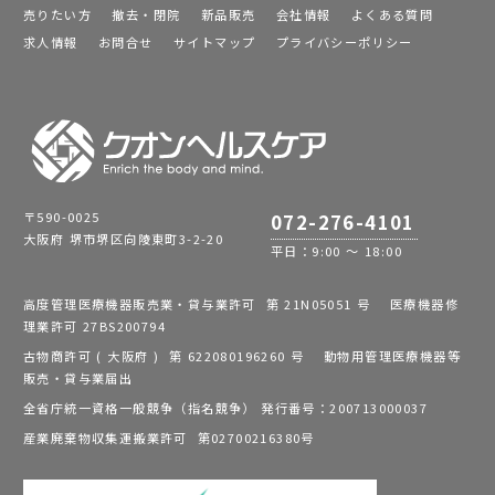
売りたい方
撤去・閉院
新品販売
会社情報
よくある質問
求人情報
お問合せ
サイトマップ
プライバシーポリシー
〒590-0025
072-276-4101
大阪府 堺市堺区向陵東町3-2-20
平日：9:00 ～ 18:00
高度管理医療機器販売業・貸与業許可 第 21N05051 号 医療機器修
理業許可 27BS200794
古物商許可 ( 大阪府 ) 第 622080196260 号 動物用管理医療機器等
販売・貸与業届出
全省庁統一資格一般競争（指名競争） 発行番号：200713000037
産業廃棄物収集運搬業許可 第02700216380号