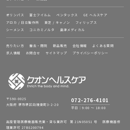
オリンパス
富士フイルム
ペンタックス
GE ヘルスケア
アロカ / 日立製作所
東芝 / キャノン
フィリップス
シーメンス
コニカミノルタ
島津メディカル
売りたい方
撤去・閉院
新品販売
会社情報
よくある質問
求人情報
お問合せ
サイトマップ
プライバシーポリシー
〒590-0025
072-276-4101
大阪府 堺市堺区向陵東町3-2-20
平日：9:00 ～ 18:00
高度管理医療機器販売業・貸与業許可 第 21N05051 号 医療機器修
理業許可 27BS200794