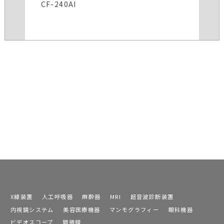
CF-240AI
X線装置
人工呼吸器
麻酔器
MRI
超音波診断装置
内視鏡システム
美容医療機器
マンモグラフィー
眼科機器
ビデオスコープ
顕微鏡