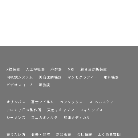
X線装置
人工呼吸器
麻酔器
MRI
超音波診断装置
内視鏡システム
美容医療機器
マンモグラフィー
眼科機器
ビデオスコープ
顕微鏡
オリンパス
富士フイルム
ペンタックス
GE ヘルスケア
アロカ / 日立製作所
東芝 / キャノン
フィリップス
シーメンス
コニカミノルタ
島津メディカル
売りたい方
撤去・閉院
新品販売
会社情報
よくある質問