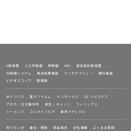
X線装置
人工呼吸器
麻酔器
MRI
超音波診断装置
内視鏡システム
美容医療機器
マンモグラフィー
眼科機器
ビデオスコープ
顕微鏡
オリンパス
富士フイルム
ペンタックス
GE ヘルスケア
アロカ / 日立製作所
東芝 / キャノン
フィリップス
シーメンス
コニカミノルタ
島津メディカル
売りたい方
撤去・閉院
新品販売
会社情報
よくある質問