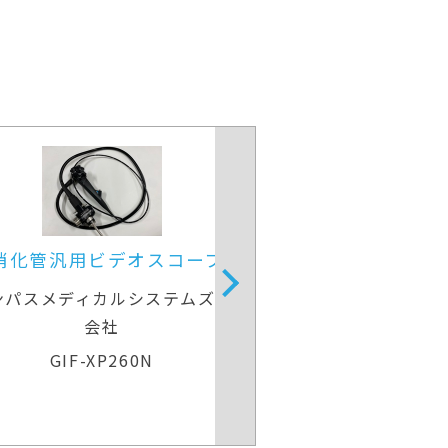
消化管汎用ビデオスコープ(径
上部消化管汎用ビ
鼻対応)
ンパスメディカルシステムズ株式
オリンパスメディカ
会社
会社
GIF-XP260N
GIF-H2