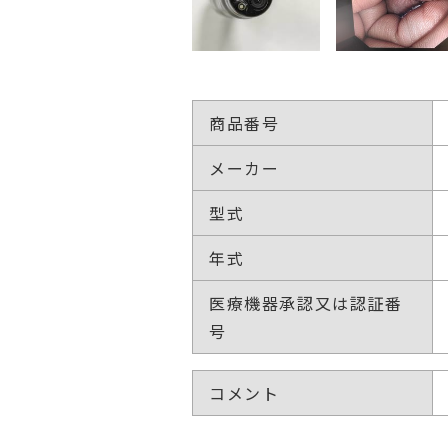
商品番号
メーカー
型式
年式
医療機器承認又は認証番
号
コメント