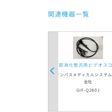
関連機器一覧
汎用ビデオスコープ
上部消化管汎用ビデオス
ディカルシステムズ株式
オリンパスメディカルシステ
会社
会社
IF-H290
GIF-Q260J