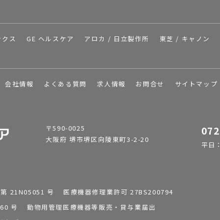
ックス
GE ヘルスケア
アロカ / 日立製作所
東芝 / キャノン
会社情報
よくある質問
求人情報
お問合せ
サイトマップ
〒590-0025
072
大阪府 堺市堺区向陵東町3-2-20
平日：9
1N05051 号 医療機器修理業許可 27BS200794
0196260 号 動物用管理医療機器等販売・貸与業届出