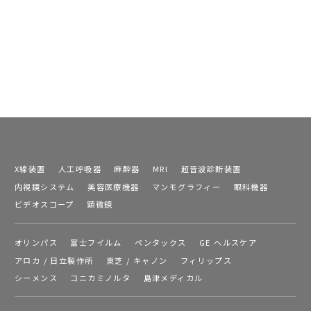
X線装置
人工呼吸器
麻酔器
MRI
超音波診断装置
内視鏡システム
美容医療機器
マンモグラフィー
眼科機器
ビデオスコープ
顕微鏡
オリンパス
富士フイルム
ペンタックス
GE ヘルスケア
アロカ / 日立製作所
東芝 / キャノン
フィリップス
シーメンス
コニカミノルタ
島津メディカル