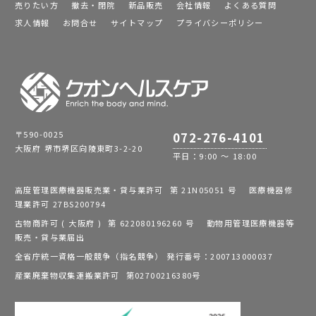
売りたい方
撤去・閉院
新品販売
会社情報
よくある質問
求人情報
お問合せ
サイトマップ
プライバシーポリシー
〒590-0025
072-276-4101
大阪府 堺市堺区向陵東町3-2-20
平日：9:00 ～ 18:00
高度管理医療機器販売業・貸与業許可 第 21N05051 号 医療機器修
理業許可 27BS200794
古物商許可 ( 大阪府 ) 第 622080196260 号 動物用管理医療機器等
販売・貸与業届出
全省庁統一資格一般競争（指名競争） 発行番号：200713000037
産業廃棄物収集運搬業許可 第02700216380号