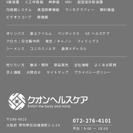
X線装置
人工呼吸器
麻酔器
MRI
超音波診断装置
内視鏡システム
美容医療機器
マンモグラフィー
眼科機器
ビデオスコープ
顕微鏡
オリンパス
富士フイルム
ペンタックス
GE ヘルスケア
アロカ / 日立製作所
東芝 / キャノン
フィリップス
シーメンス
コニカミノルタ
島津メディカル
売りたい方
撤去・閉院
新品販売
会社情報
よくある質問
求人情報
お問合せ
サイトマップ
プライバシーポリシー
〒590-0025
072-276-4101
大阪府 堺市堺区向陵東町3-2-20
平日：9:00 ～ 18:00