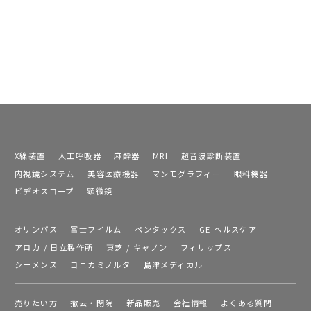
X線装置
人工呼吸器
麻酔器
MRI
超音波診断装置
内視鏡システム
美容医療機器
マンモグラフィー
眼科機器
ビデオスコープ
顕微鏡
オリンパス
富士フイルム
ペンタックス
GE ヘルスケア
アロカ / 日立製作所
東芝 / キャノン
フィリップス
シーメンス
コニカミノルタ
島津メディカル
売りたい方
撤去・閉院
新品販売
会社情報
よくある質問