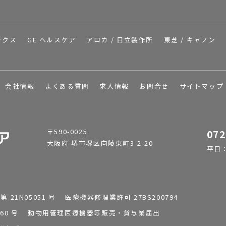
ックス
GE ヘルスケア
アロカ / 日立製作所
東芝 / キャノン
会社情報
よくある質問
求人情報
お問合せ
サイトマップ
〒590-0025
072
大阪府 堺市堺区向陵東町3-2-20
平日：9
1N05051 号 医療機器修理業許可 27BS200794
0196260 号 動物用管理医療機器等販売・貸与業届出