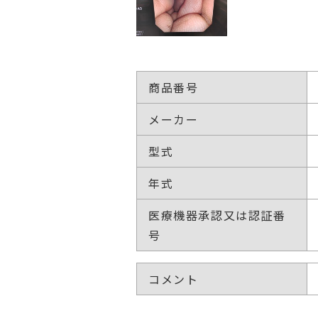
商品番号
メーカー
型式
年式
医療機器承認又は認証番
号
コメント