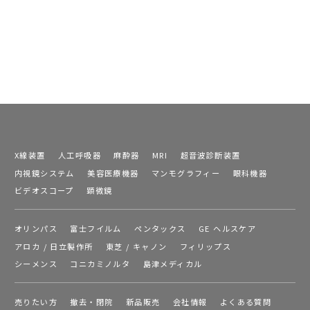
X線装置
人工呼吸器
麻酔器
MRI
超音波診断装置
内視鏡システム
美容医療機器
マンモグラフィー
眼科機器
ビデオスコープ
顕微鏡
オリンパス
富士フイルム
ペンタックス
GE ヘルスケア
アロカ / 日立製作所
東芝 / キャノン
フィリップス
シーメンス
コニカミノルタ
島津メディカル
売りたい方
撤去・閉院
新品販売
会社情報
よくある質問