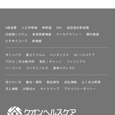
X線装置
人工呼吸器
麻酔器
MRI
超音波診断装置
内視鏡システム
美容医療機器
マンモグラフィー
眼科機器
ビデオスコープ
顕微鏡
オリンパス
富士フイルム
ペンタックス
GE ヘルスケア
アロカ / 日立製作所
東芝 / キャノン
フィリップス
シーメンス
コニカミノルタ
島津メディカル
売りたい方
撤去・閉院
新品販売
会社情報
よくある質問
求人情報
お問合せ
サイトマップ
プライバシーポリシー