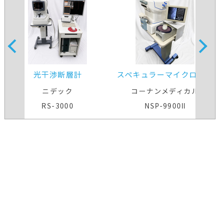
光干渉断層計
スペキュラーマイクロスコ
ープ
ニデック
コーナンメディカル
RS-3000
NSP-9900Ⅱ