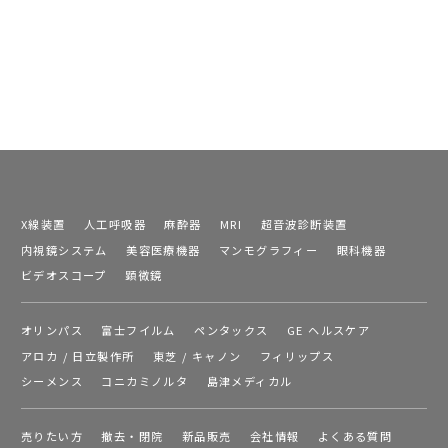
X線装置
人工呼吸器
麻酔器
MRI
超音波診断装置
内視鏡システム
美容医療機器
マンモグラフィー
眼科機器
ビデオスコープ
顕微鏡
オリンパス
富士フイルム
ペンタックス
GE ヘルスケア
アロカ / 日立製作所
東芝 / キャノン
フィリップス
シーメンス
コニカミノルタ
島津メディカル
売りたい方
撤去・閉院
新品販売
会社情報
よくある質問