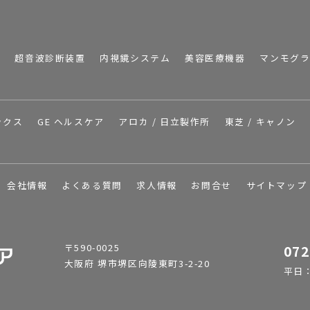
I
超音波診断装置
内視鏡システム
美容医療機器
マンモグ
ックス
GE ヘルスケア
アロカ / 日立製作所
東芝 / キャノン
会社情報
よくある質問
求人情報
お問合せ
サイトマップ
〒590-0025
072
大阪府 堺市堺区向陵東町3-2-20
平日：9