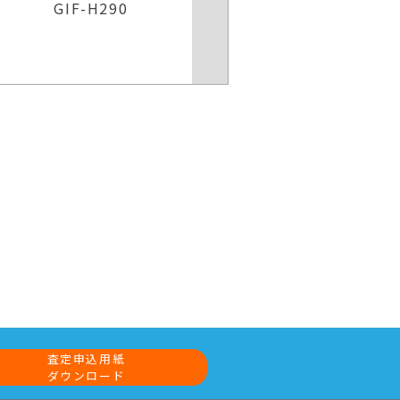
GIF-H290
GIF-H
査定申込用紙
ダウンロード