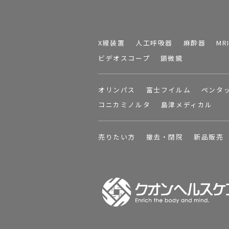
X線装置
人工呼吸器
麻酔器
MR
ビデオスコープ
顕微鏡
オリンパス
富士フイルム
ペンタ
コニカミノルタ
島津メディカル
売りたい方
撤去・閉院
新品販売