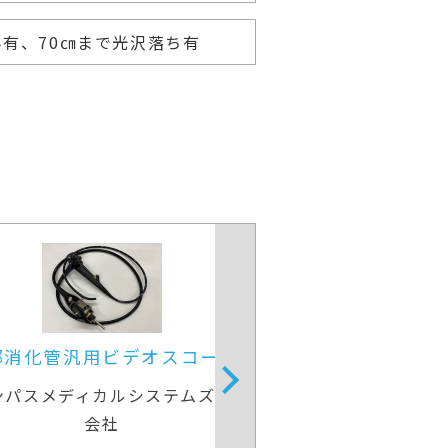
凹み有、70㎝まで光沢落ち有
部消化管汎用ビデオスコープ
上部消化管汎用
ンパスメディカルシステムズ株式
オリンパスメディカ
会社
会