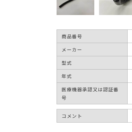
商品番号
メーカー
型式
年式
医療機器承認又は認証番
号
コメント