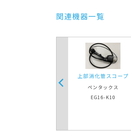
関連機器一覧
消化管スコープ
上部消化管スコープ
ンタックス
ペンタックス
G16-K10
EG16-K10