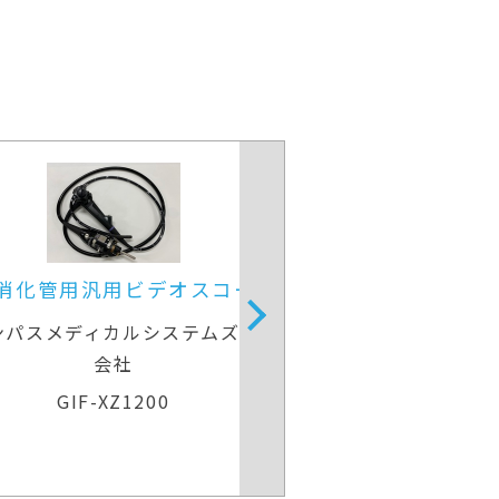
上部消化管用経鼻スコープ
上部消化管汎用ビ
富士フイルムメディカル
オリンパスメディカ
会社
EG-840N
GIF-H2