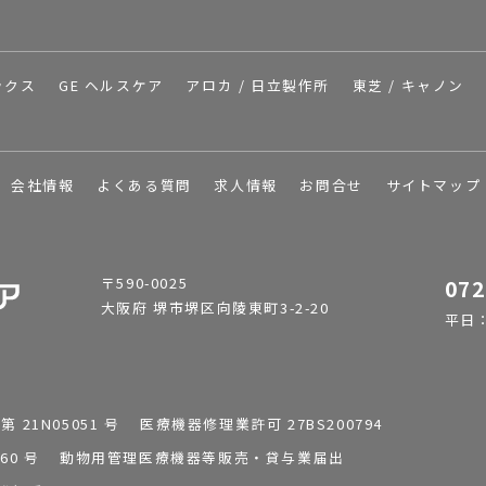
ックス
GE ヘルスケア
アロカ / 日立製作所
東芝 / キャノン
会社情報
よくある質問
求人情報
お問合せ
サイトマップ
〒590-0025
072
大阪府 堺市堺区向陵東町3-2-20
平日：9
1N05051 号 医療機器修理業許可 27BS200794
0196260 号 動物用管理医療機器等販売・貸与業届出