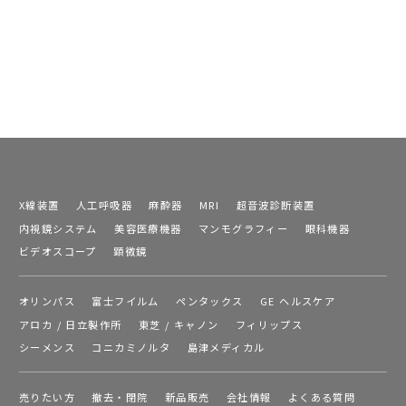
X線装置
人工呼吸器
麻酔器
MRI
超音波診断装置
内視鏡システム
美容医療機器
マンモグラフィー
眼科機器
ビデオスコープ
顕微鏡
オリンパス
富士フイルム
ペンタックス
GE ヘルスケア
アロカ / 日立製作所
東芝 / キャノン
フィリップス
シーメンス
コニカミノルタ
島津メディカル
売りたい方
撤去・閉院
新品販売
会社情報
よくある質問