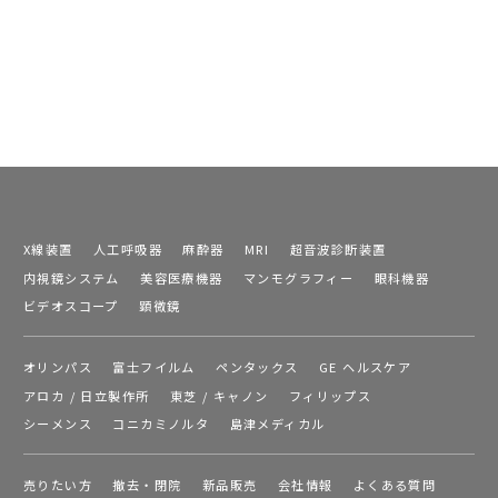
X線装置
人工呼吸器
麻酔器
MRI
超音波診断装置
内視鏡システム
美容医療機器
マンモグラフィー
眼科機器
ビデオスコープ
顕微鏡
オリンパス
富士フイルム
ペンタックス
GE ヘルスケア
アロカ / 日立製作所
東芝 / キャノン
フィリップス
シーメンス
コニカミノルタ
島津メディカル
売りたい方
撤去・閉院
新品販売
会社情報
よくある質問