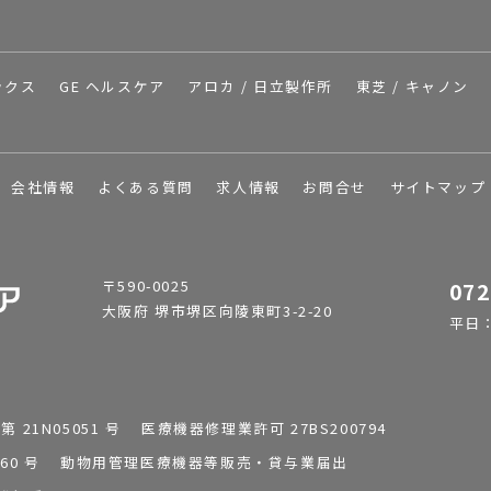
ックス
GE ヘルスケア
アロカ / 日立製作所
東芝 / キャノン
会社情報
よくある質問
求人情報
お問合せ
サイトマップ
〒590-0025
072
大阪府 堺市堺区向陵東町3-2-20
平日：9
1N05051 号 医療機器修理業許可 27BS200794
0196260 号 動物用管理医療機器等販売・貸与業届出