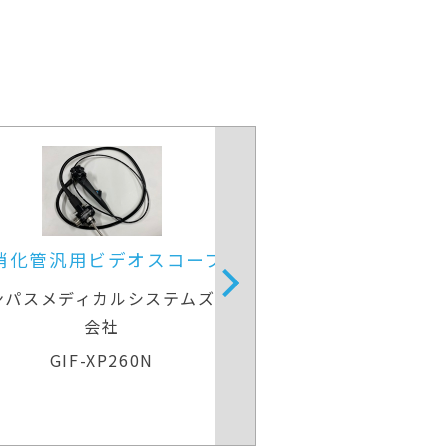
径
上部消化管汎用ビデオスコープ
上部消化
式
オリンパスメディカルシステムズ株式
オリンパス
会社
GIF-H260