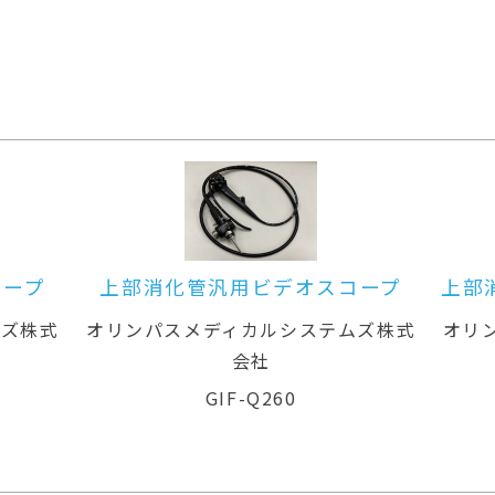
デオスコープ
上部消化管汎用ビデオスコープ(
鼻対応)
ルシステムズ株式
オリンパスメディカルシステムズ株
会社
260
GIF-XP260N