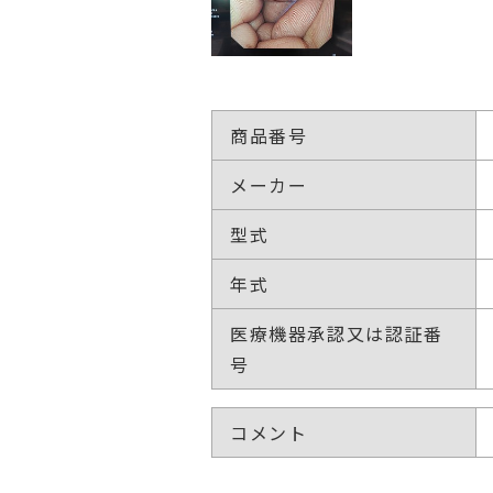
商品番号
メーカー
型式
年式
医療機器承認又は認証番
号
コメント