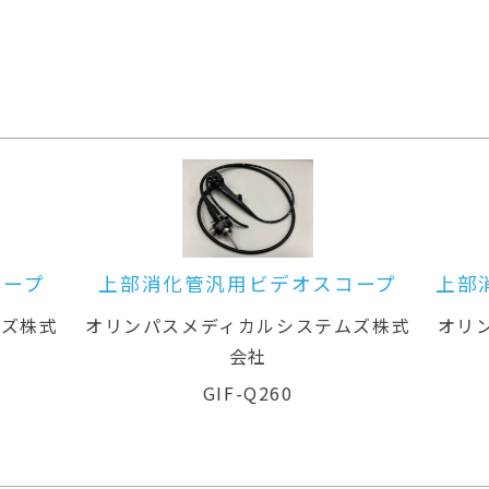
オスコープ
上部消化管汎用ビデオスコープ(径
鼻対応)
ステムズ株式
オリンパスメディカルシステムズ株式
会社
GIF-XP260N