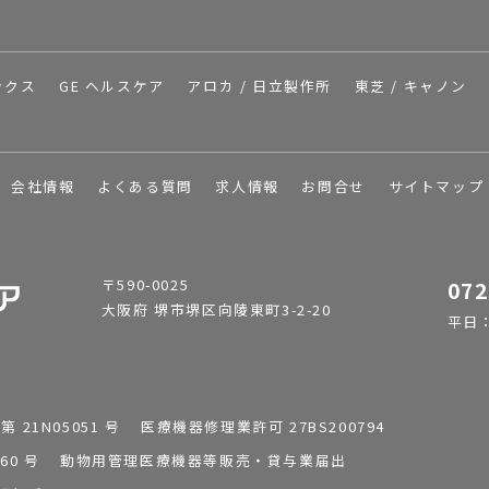
ックス
GE ヘルスケア
アロカ / 日立製作所
東芝 / キャノン
会社情報
よくある質問
求人情報
お問合せ
サイトマップ
〒590-0025
072
大阪府 堺市堺区向陵東町3-2-20
平日：9
1N05051 号 医療機器修理業許可 27BS200794
0196260 号 動物用管理医療機器等販売・貸与業届出