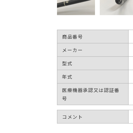
商品番号
メーカー
型式
年式
医療機器承認又は認証番
号
コメント