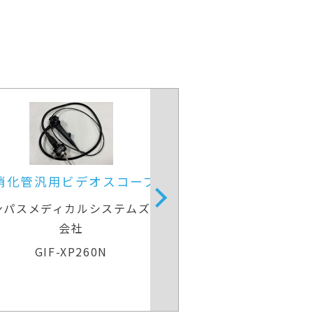
上部消化管汎用ビデオスコープ
上部消化管汎
オリンパスメディカルシステムズ株式
オリンパスメデ
会社
GIF-H260
GIF