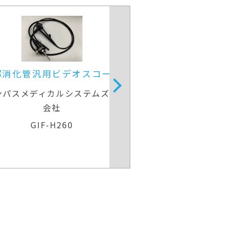
部消化管汎用ビデオスコープ
上部消化管用細径
ンパスメディカルシステムズ株式
富士フイルム
会社
EG-840
GIF-H260