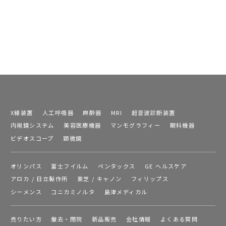
X線装置
人工呼吸器
麻酔器
MRI
超音波診断装置
内視鏡システム
美容医療機器
マンモグラフィー
眼科機器
ビデオスコープ
顕微鏡
オリンパス
富士フイルム
ペンタックス
GE ヘルスケア
アロカ / 日立製作所
東芝 / キャノン
フィリップス
シーメンス
コニカミノルタ
島津メディカル
売りたい方
撤去・閉院
新品販売
会社情報
よくある質問