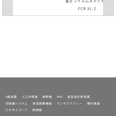
富士フイルムメディカル
FCR XL-2
X線装置
人工呼吸器
麻酔器
MRI
超音波診断装置
内視鏡システム
美容医療機器
マンモグラフィー
眼科機器
ビデオスコープ
顕微鏡