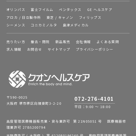
オリンパス
富士フイルム
ペンタックス
GE ヘルスケア
アロカ / 日立製作所
東芝 / キャノン
フィリップス
シーメンス
コニカミノルタ
島津メディカル
売りたい方
撤去・閉院
新品販売
会社情報
よくある質問
求人情報
お問合せ
サイトマップ
プライバシーポリシー
〒590-0025
072-276-4101
大阪府 堺市堺区向陵東町3-2-20
平日：9:00 ～ 18:00
高度管理医療機器販売業・貸与業許可 第 21N05051 号 医療機器修
理業許可 27BS200794
古物商許可 ( 大阪府 ) 第 622080196260 号 動物用管理医療機器等