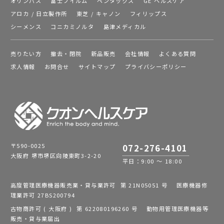
オリンパス
富士フイルム
ペンタックス
GE ヘルスケア
アロカ / 日立製作所
東芝 / キャノン
フィリップス
シーメンス
コニカミノルタ
島津メディカル
売りたい方
撤去・閉院
新品販売
会社情報
よくある質問
求人情報
お問合せ
サイトマップ
プライバシーポリシー
〒590-0025
072-276-4101
大阪府 堺市堺区向陵東町3-2-20
平日：9:00 ～ 18:00
高度管理医療機器販売業・貸与業許可 第 21N05051 号 医療機器修
理業許可 27BS200794
古物商許可 ( 大阪府 ) 第 622080196260 号 動物用管理医療機器等
販売・貸与業届出