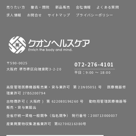
売りたい方
撤去・閉院
新品販売
会社情報
よくある質問
求人情報
お問合せ
サイトマップ
プライバシーポリシー
〒590-0025
072-276-4101
大阪府 堺市堺区向陵東町3-2-20
平日：9:00 ～ 18:00
高度管理医療機器販売業・貸与業許可 第 21N05051 号 医療機器修
理業許可 27BS200794
古物商許可 ( 大阪府 ) 第 622080196260 号 動物用管理医療機器等
販売・貸与業届出
全省庁統一資格一般競争（指名競争） 発行番号：200713000037
産業廃棄物収集運搬業許可 第02700216380号