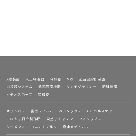
X線装置
人工呼吸器
麻酔器
MRI
超音波診断装置
内視鏡システム
美容医療機器
マンモグラフィー
眼科機器
ビデオスコープ
顕微鏡
オリンパス
富士フイルム
ペンタックス
GE ヘルスケア
アロカ / 日立製作所
東芝 / キャノン
フィリップス
シーメンス
コニカミノルタ
島津メディカル