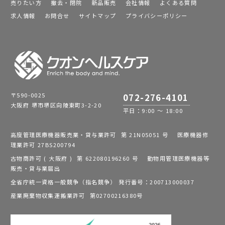
売りたい方
撤去・閉院
新品販売
会社情報
よくある質問
求人情報
お問合せ
サイトマップ
プライバシーポリシー
〒590-0025
072-276-4101
大阪府 堺市堺区向陵東町3-2-20
平日：9:00 ～ 18:00
高度管理医療機器販売業・貸与業許可 第 21N05051 号 医療機器修
理業許可 27BS200794
古物商許可 ( 大阪府 ) 第 622080196260 号 動物用管理医療機器等
販売・貸与業届出
全省庁統一資格一般競争（指名競争） 発行番号：200713000037
産業廃棄物収集運搬業許可 第02700216380号