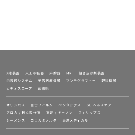
X線装置
人工呼吸器
麻酔器
MRI
超音波診断装置
内視鏡システム
美容医療機器
マンモグラフィー
眼科機器
ビデオスコープ
顕微鏡
オリンパス
富士フイルム
ペンタックス
GE ヘルスケア
アロカ / 日立製作所
東芝 / キャノン
フィリップス
シーメンス
コニカミノルタ
島津メディカル