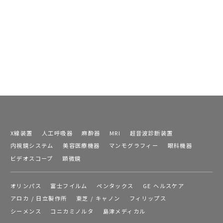
X線装置
人工呼吸器
麻酔器
MRI
超音波診断装置
内視鏡システム
美容医療機器
マンモグラフィー
眼科機器
ビデオスコープ
顕微鏡
オリンパス
富士フイルム
ペンタックス
GE ヘルスケア
アロカ / 日立製作所
東芝 / キャノン
フィリップス
シーメンス
コニカミノルタ
島津メディカル