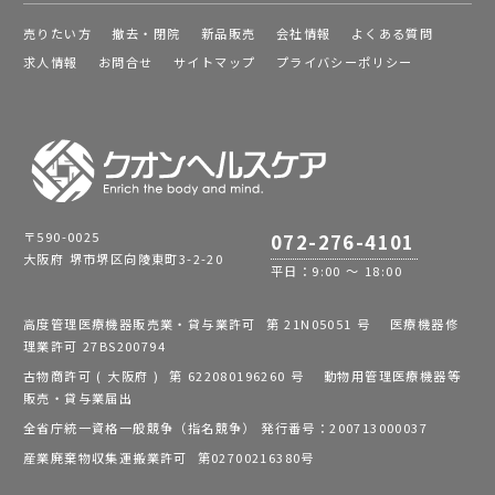
売りたい方
撤去・閉院
新品販売
会社情報
よくある質問
求人情報
お問合せ
サイトマップ
プライバシーポリシー
〒590-0025
072-276-4101
大阪府 堺市堺区向陵東町3-2-20
平日：9:00 ～ 18:00
高度管理医療機器販売業・貸与業許可 第 21N05051 号 医療機器修
理業許可 27BS200794
古物商許可 ( 大阪府 ) 第 622080196260 号 動物用管理医療機器等
販売・貸与業届出
全省庁統一資格一般競争（指名競争） 発行番号：200713000037
産業廃棄物収集運搬業許可 第02700216380号