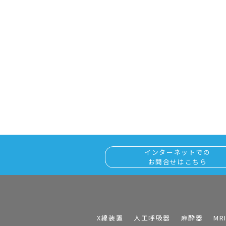
インターネットでの
お問合せはこちら
X線装置
人工呼吸器
麻酔器
MR