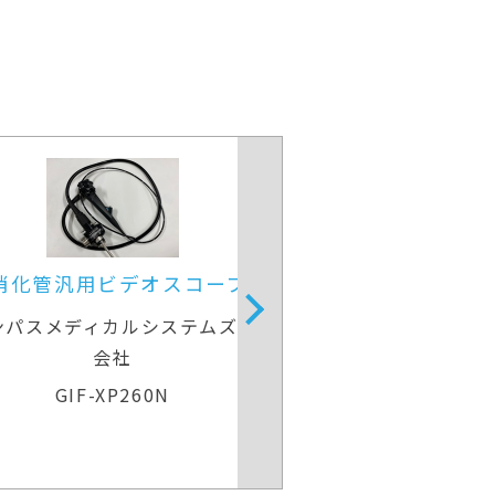
上部消化管汎用ビデオスコープ
上部消化管汎
オリンパスメディカルシステムズ株式
オリンパスメデ
会社
GIF-H260
GIF