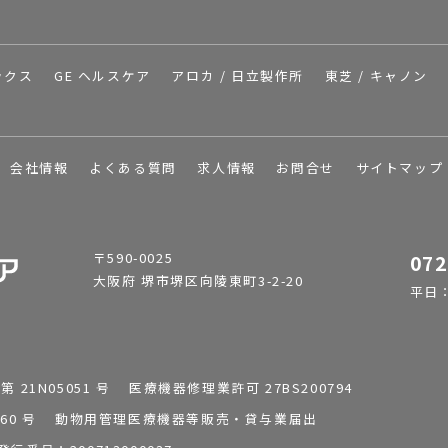
ックス
GE ヘルスケア
アロカ / 日立製作所
東芝 / キャノン
会社情報
よくある質問
求人情報
お問合せ
サイトマップ
〒590-0025
072
大阪府 堺市堺区向陵東町3-2-20
平日：9
1N05051 号 医療機器修理業許可 27BS200794
0196260 号 動物用管理医療機器等販売・貸与業届出