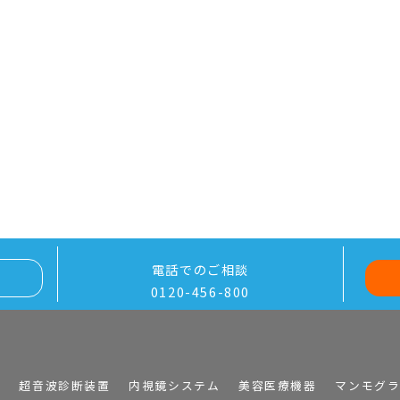
電話でのご相談
0120-456-800
I
超音波診断装置
内視鏡システム
美容医療機器
マンモグ