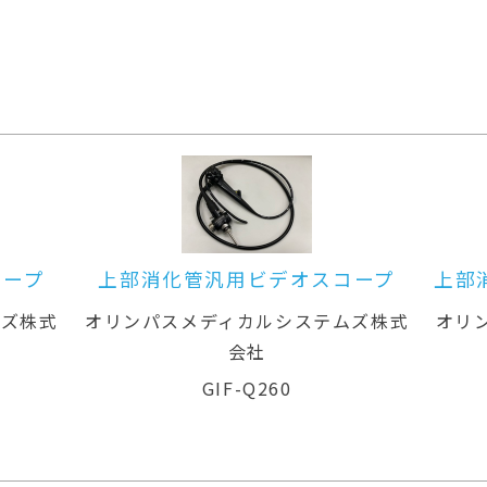
オスコープ
上部消化管汎用ビデオスコープ(径
鼻対応)
ステムズ株式
オリンパスメディカルシステムズ株式
会社
GIF-XP260N