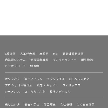
X線装置
人工呼吸器
麻酔器
MRI
超音波診断装置
内視鏡システム
美容医療機器
マンモグラフィー
眼科機器
ビデオスコープ
顕微鏡
オリンパス
富士フイルム
ペンタックス
GE ヘルスケア
アロカ / 日立製作所
東芝 / キャノン
フィリップス
シーメンス
コニカミノルタ
島津メディカル
売りたい方
撤去・閉院
新品販売
会社情報
よくある質問