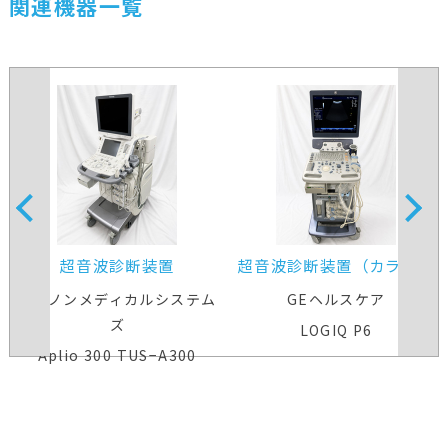
関連機器一覧
超音波診断装置
超音波診断装置（カラード
プラ）
キヤノンメディカルシステム
GEヘルスケア
ズ
LOGIQ P6
Aplio 300 TUS−A300