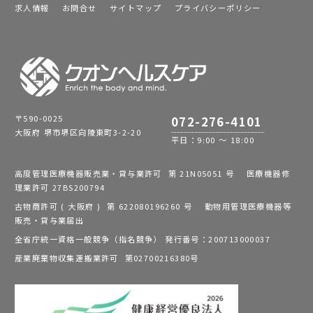
求人情報
お問合せ
サイトマップ
プライバシーポリシー
〒590-0025
072-276-4101
大阪府 堺市堺区向陵東町3-2-20
平日：9:00 ～ 18:00
高度管理医療機器販売業・貸与業許可 第 21N05051 号 医療機器修
理業許可 27BS200794
古物商許可 ( 大阪府 ) 第 622080196260 号 動物用管理医療機器等
販売・貸与業届出
全省庁統一資格一般競争（指名競争） 発行番号：200713000037
産業廃棄物収集運搬業許可 第02700216380号